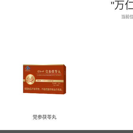
"万
当前
党参茯苓丸